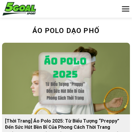
Chuyển
đến
nội
dung
ÁO POLO DẠO PHỐ
[Thời Trang] Áo Polo 2025: Từ Biểu Tượng “Preppy”
Đến Sức Hút Bền Bỉ Của Phong Cách Thời Trang