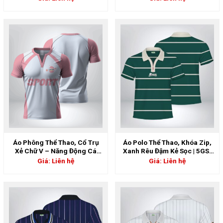
5GS-06898
Áo Phông Thể Thao, Cổ Trụ
Áo Polo Thể Thao, Khóa Zip,
Xẻ Chữ V – Năng Động Cá
Xanh Rêu Đậm Kẻ Sọc | 5GS-
Tính, Trắng Phối Hồng Phấn |
06896
Giá: Liên hệ
Giá: Liên hệ
5GS-06897