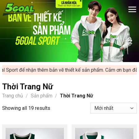
Chuyển
đến
nội
dung
ort để nhận thêm bản vẽ thiết kế sản phẩm. Cảm ơn bạn đã ủng h
Thời Trang Nữ
Trang chủ
/
Sản phẩm
/
Thời Trang Nữ
Showing all 19 results