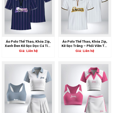
Áo Polo Thể Thao, Khóa Zip,
Áo Polo Thể Thao, Khóa Zip,
Xanh Đen Kẻ Sọc Dọc Cá Tính
Kẻ Sọc Trắng – Phối Viền Tay
| 5GS-06895
Vàng Nâu | 5GS-06894
Giá: Liên hệ
Giá: Liên hệ