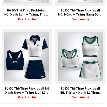
Bộ Đồ Thể Thao Pickleball
Bộ Đồ Thể Thao Pickleball
Nữ, Xanh Lam – Trắng, Thanh
Nữ, Hồng – Trắng Năng Động
Lịch & Năng Động | 5GS-
| 5GS-06877
Giá: Liên hệ
Giá: Liên hệ
06878
Bộ Đồ Thể Thao Pickleball Nữ
Bộ Đồ Thể Thao Pickleball
Xanh Navy – Trắng Lịch Lãm
Nữ, Trắng – Xanh Lá Thanh
Cá Tính | 5GS-06875
Lịch Tối Giản | 5GS-06874
Giá: Liên hệ
Giá: Liên hệ