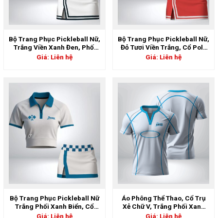
Bộ Trang Phục Pickleball Nữ,
Bộ Trang Phục Pickleball Nữ,
Trắng Viền Xanh Đen, Phối
Đỏ Tươi Viền Trắng, Cổ Polo
Cổ Polo Xẻ Chữ V Cá Tính |
Phối Khóa Zip | 5GS-06900
Giá: Liên hệ
Giá: Liên hệ
5GS-06901
Bộ Trang Phục Pickleball Nữ
Áo Phông Thể Thao, Cổ Trụ
Trắng Phối Xanh Biển, Cổ
Xẻ Chữ V, Trắng Phối Xanh
Polo Khóa Zip | 5GS-06899
Sky – Cá Tính & Mạnh Mẽ |
Giá: Liên hệ
Giá: Liên hệ