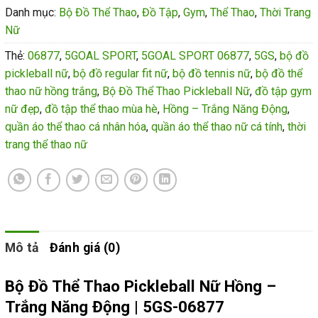
Danh mục:
Bộ Đồ Thể Thao
,
Đồ Tập
,
Gym
,
Thể Thao
,
Thời Trang
Nữ
Thẻ:
06877
,
5GOAL SPORT
,
5GOAL SPORT 06877
,
5GS
,
bộ đồ
pickleball nữ
,
bộ đồ regular fit nữ
,
bộ đồ tennis nữ
,
bộ đồ thể
thao nữ hồng trắng
,
Bộ Đồ Thể Thao Pickleball Nữ
,
đồ tập gym
nữ đẹp
,
đồ tập thể thao mùa hè
,
Hồng – Trắng Năng Động
,
quần áo thể thao cá nhân hóa
,
quần áo thể thao nữ cá tính
,
thời
trang thể thao nữ
Mô tả
Đánh giá (0)
Bộ Đồ Thể Thao Pickleball Nữ Hồng –
Trắng Năng Động | 5GS-06877