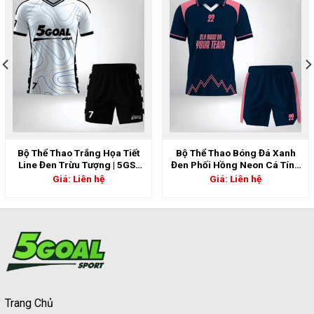
Bộ Thể Thao Trắng Họa Tiết
Bộ Thể Thao Bóng Đá Xanh
Line Đen Trừu Tượng | 5GS-
Đen Phối Hồng Neon Cá Tính
06797
| 5GS-06820
Giá: Liên hệ
Giá: Liên hệ
Trang Chủ