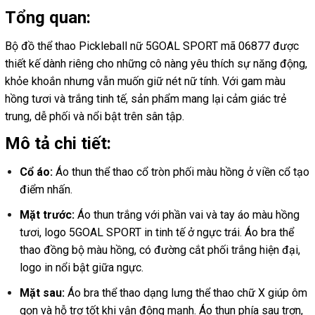
Tổng quan:
Bộ đồ thể thao Pickleball nữ 5GOAL SPORT mã 06877 được
thiết kế dành riêng cho những cô nàng yêu thích sự năng động,
khỏe khoắn nhưng vẫn muốn giữ nét nữ tính. Với gam màu
hồng tươi và trắng tinh tế, sản phẩm mang lại cảm giác trẻ
trung, dễ phối và nổi bật trên sân tập.
Mô tả chi tiết:
Cổ áo:
Áo thun thể thao cổ tròn phối màu hồng ở viền cổ tạo
điểm nhấn.
Mặt trước:
Áo thun trắng với phần vai và tay áo màu hồng
tươi, logo 5GOAL SPORT in tinh tế ở ngực trái. Áo bra thể
thao đồng bộ màu hồng, có đường cắt phối trắng hiện đại,
logo in nổi bật giữa ngực.
Mặt sau:
Áo bra thể thao dạng lưng thể thao chữ X giúp ôm
gọn và hỗ trợ tốt khi vận động mạnh. Áo thun phía sau trơn,