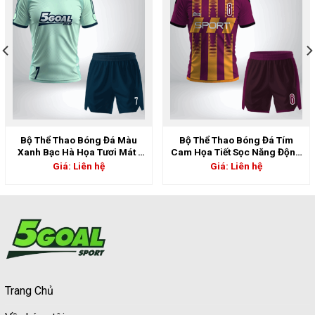
Bộ Thể Thao Bóng Đá Màu
Bộ Thể Thao Bóng Đá Tím
Xanh Bạc Hà Họa Tươi Mát |
Cam Họa Tiết Sọc Năng Động
5GS-06825
| 5GS-06824
Giá: Liên hệ
Giá: Liên hệ
Trang Chủ