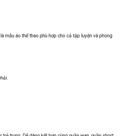
là mẫu áo thể thao phù hợp cho cả tập luyện và phong
hải.
trẻ trung. Dễ dàng kết hợp cùng quần jean, quần short,