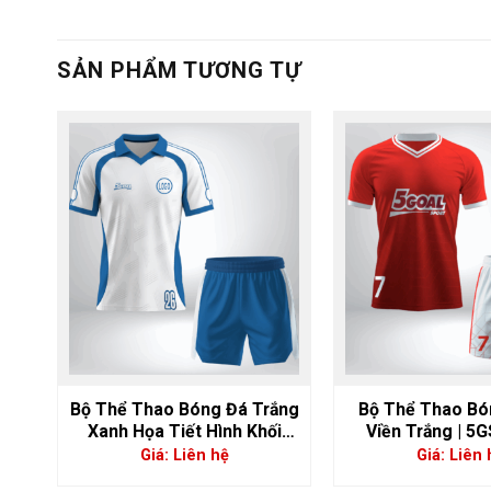
SẢN PHẨM TƯƠNG TỰ
anh
Bộ Thể Thao Bóng Đá Trắng
Bộ Thể Thao Bó
 |
Xanh Họa Tiết Hình Khối
Viền Trắng | 5
Năng Động | 5GS-06823
Giá: Liên hệ
Giá: Liên 