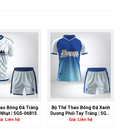
ao Bóng Đá Trắng
Bộ Thể Thao Bóng Đá Xanh
 Nhạt | 5GS-06815
Dương Phối Tay Trắng | 5GS-
06798
iá: Liên hệ
Giá: Liên hệ