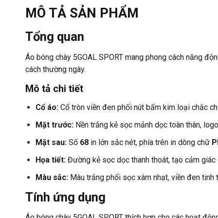
MÔ TẢ SẢN PHẨM
Tổng quan
Áo bóng chày 5GOAL SPORT mang phong cách năng động, th
cách thường ngày.
Mô tả chi tiết
Cổ áo:
Cổ tròn viền đen phối nút bấm kim loại chắc ch
Mặt trước:
Nền trắng kẻ sọc mảnh dọc toàn thân, log
Mặt sau:
Số
68
in lớn sắc nét, phía trên in dòng chữ
P
Họa tiết:
Đường kẻ sọc dọc thanh thoát, tạo cảm giác 
Màu sắc:
Màu trắng phối sọc xám nhạt, viền đen tinh t
Tính ứng dụng
Áo bóng chày 5GOAL SPORT thích hợp cho các hoạt động thể