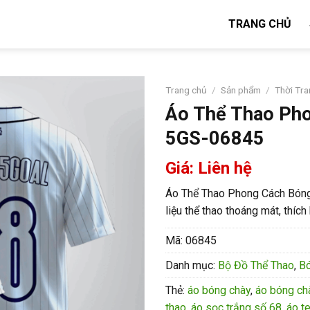
TRANG CHỦ
Trang chủ
/
Sản phẩm
/
Thời Tr
Áo Thể Thao Pho
5GS-06845
Giá: Liên hệ
Áo Thể Thao Phong Cách Bóng 
liệu thể thao thoáng mát, thí
Mã:
06845
Danh mục:
Bộ Đồ Thể Thao
,
B
Thẻ:
áo bóng chày
,
áo bóng ch
thao
,
áo sọc trắng số 68
,
áo t