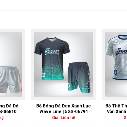
ng Đá Đỏ
Bộ Bóng Đá Đen Xanh Lục
Bộ Thể Th
GS-06810
Wave Line | 5GS-06794
Vằn Xanh
hệ
Giá: Liên hệ
G