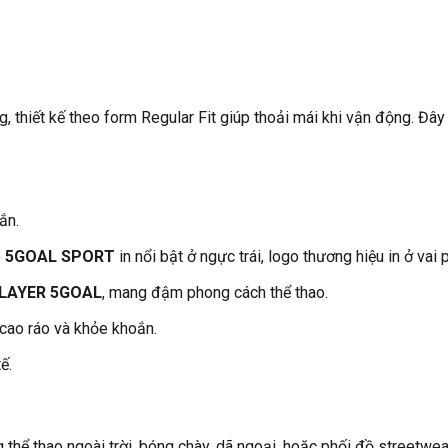
iết kế theo form Regular Fit giúp thoải mái khi vận động. Đây 
ắn.
o
5GOAL SPORT
in nổi bật ở ngực trái, logo thương hiệu in ở vai p
LAYER 5GOAL
, mang đậm phong cách thể thao.
cao ráo và khỏe khoắn.
ế.
 thao ngoài trời, bóng chày, dã ngoại, hoặc phối đồ streetwear 