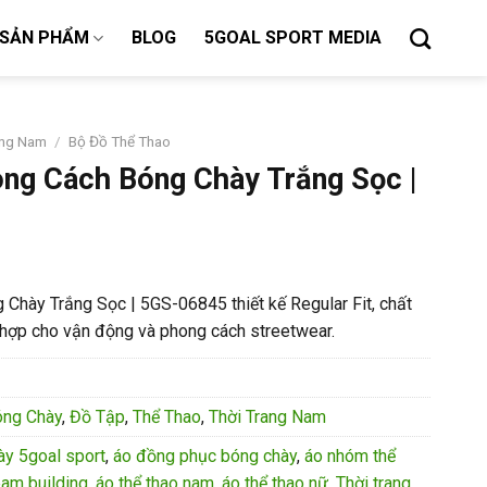
SẢN PHẨM
BLOG
5GOAL SPORT MEDIA
ang Nam
/
Bộ Đồ Thể Thao
ng Cách Bóng Chày Trắng Sọc |
Chày Trắng Sọc | 5GS-06845 thiết kế Regular Fit, chất
ch hợp cho vận động và phong cách streetwear.
óng Chày
,
Đồ Tập
,
Thể Thao
,
Thời Trang Nam
ày 5goal sport
,
áo đồng phục bóng chày
,
áo nhóm thể
eam building
,
áo thể thao nam
,
áo thể thao nữ
,
Thời trang