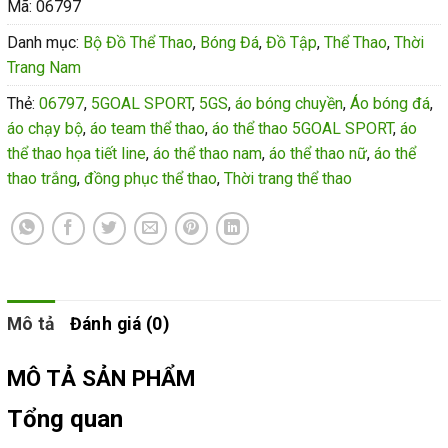
Mã:
06797
Danh mục:
Bộ Đồ Thể Thao
,
Bóng Đá
,
Đồ Tập
,
Thể Thao
,
Thời
Trang Nam
Thẻ:
06797
,
5GOAL SPORT
,
5GS
,
áo bóng chuyền
,
Áo bóng đá
,
áo chạy bộ
,
áo team thể thao
,
áo thể thao 5GOAL SPORT
,
áo
thể thao họa tiết line
,
áo thể thao nam
,
áo thể thao nữ
,
áo thể
thao trắng
,
đồng phục thể thao
,
Thời trang thể thao
Mô tả
Đánh giá (0)
MÔ TẢ SẢN PHẨM
Tổng quan