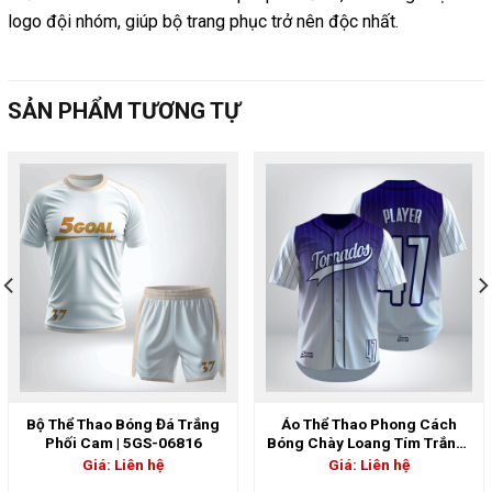
logo đội nhóm, giúp bộ trang phục trở nên độc nhất.
SẢN PHẨM TƯƠNG TỰ
Bộ Thể Thao Bóng Đá Trắng
Áo Thể Thao Phong Cách
Phối Cam | 5GS-06816
Bóng Chày Loang Tím Trắng |
5GS-06844
Giá: Liên hệ
Giá: Liên hệ