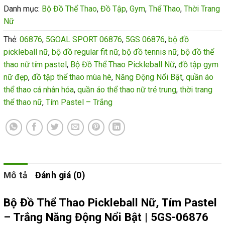
Danh mục:
Bộ Đồ Thể Thao
,
Đồ Tập
,
Gym
,
Thể Thao
,
Thời Trang
Nữ
Thẻ:
06876
,
5GOAL SPORT 06876
,
5GS 06876
,
bộ đồ
pickleball nữ
,
bộ đồ regular fit nữ
,
bộ đồ tennis nữ
,
bộ đồ thể
thao nữ tím pastel
,
Bộ Đồ Thể Thao Pickleball Nữ
,
đồ tập gym
nữ đẹp
,
đồ tập thể thao mùa hè
,
Năng Động Nổi Bật
,
quần áo
thể thao cá nhân hóa
,
quần áo thể thao nữ trẻ trung
,
thời trang
thể thao nữ
,
Tím Pastel – Trắng
Mô tả
Đánh giá (0)
Bộ Đồ Thể Thao Pickleball Nữ, Tím Pastel
– Trắng Năng Động Nổi Bật | 5GS-06876