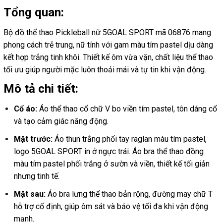
Tổng quan:
Bộ đồ thể thao Pickleball nữ 5GOAL SPORT mã 06876 mang
phong cách trẻ trung, nữ tính với gam màu tím pastel dịu dàng
kết hợp trắng tinh khôi. Thiết kế ôm vừa vặn, chất liệu thể thao
tối ưu giúp người mặc luôn thoải mái và tự tin khi vận động.
Mô tả chi tiết:
Cổ áo:
Áo thể thao cổ chữ V bo viền tím pastel, tôn dáng cổ
và tạo cảm giác năng động.
Mặt trước:
Áo thun trắng phối tay raglan màu tím pastel,
logo 5GOAL SPORT in ở ngực trái. Áo bra thể thao đồng
màu tím pastel phối trắng ở sườn và viền, thiết kế tối giản
nhưng tinh tế.
Mặt sau:
Áo bra lưng thể thao bản rộng, đường may chữ T
hỗ trợ cố định, giúp ôm sát và bảo vệ tối đa khi vận động
mạnh.