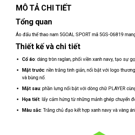
MÔ TẢ CHI TIẾT
Tổng quan
Áo đấu thể thao nam 5GOAL SPORT mã 5GS-06819 mang ph
Thiết kế và chi tiết
Cổ áo
: dáng tròn raglan, phối viền xanh navy, tạo sự 
Mặt trước
: nền trắng tinh giản, nổi bật với logo th
và bùng nổ.
Mặt sau
: phần lưng nổi bật với dòng chữ PLAYER cùng 
Họa tiết
: lấy cảm hứng từ những mảnh ghép chuyển độn
Màu sắc
: Trắng chủ đạo kết hợp xanh navy và vàng ánh 