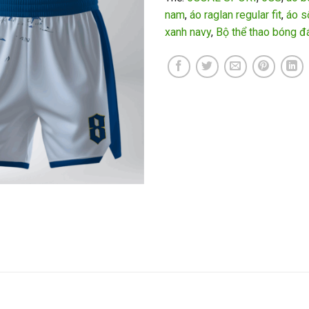
nam
,
áo raglan regular fit
,
áo s
xanh navy
,
Bộ thể thao bóng đ