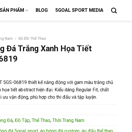
SẢN PHẨM
BLOG
5GOAL SPORT MEDIA
ang Nam
/
Bộ Đồ Thể Thao
g Đá Trắng Xanh Họa Tiết
06819
 5GS-06819 thiết kế năng động với gam màu trắng chủ
họa tiết abstract hiện đại. Kiểu dáng Regular Fit, chất
ối ưu vận động, phù hợp cho thi đấu và tập luyện.
óng Đá
,
Đồ Tập
,
Thể Thao
,
Thời Trang Nam
óng đá 5goal sport
,
áo bóng đá custom
,
áo đấu thể thao