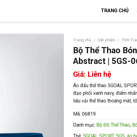
TRANG CHỦ
Trang chủ
/
Sản phẩm
/
Thời Tr
Bộ Thể Thao Bón
Abstract | 5GS-
Giá: Liên hệ
Áo đấu thể thao 5GOAL SPORT
đạo phối xanh navy, điểm nhấn 
liệu vải thể thao thoáng mát, t
Mã:
06819
Danh mục:
Bộ Đồ Thể Thao
,
B
Thẻ:
5GOAL SPORT
,
5GS
,
áo b