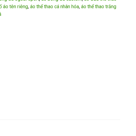
ố áo tên riêng
,
áo thể thao cá nhân hóa
,
áo thể thao trắng
á