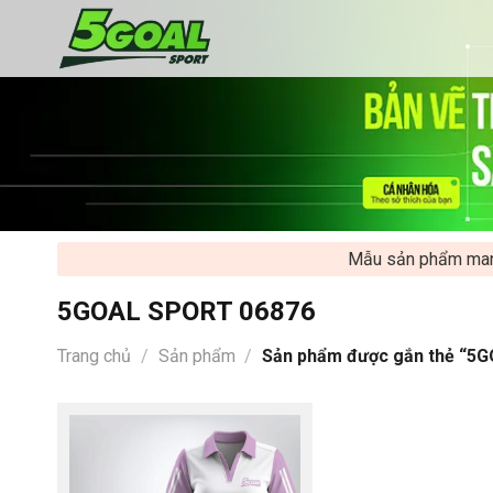
Chuyển
đến
nội
dung
Mẫu sản phẩm mang tín
5GOAL SPORT 06876
Trang chủ
/
Sản phẩm
/
Sản phẩm được gắn thẻ “5