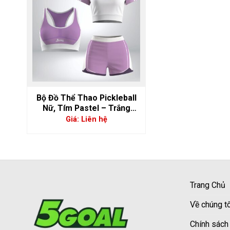
Bộ Đồ Thể Thao Pickleball
Nữ, Tím Pastel – Trắng
Năng Động Nổi Bật | 5GS-
Giá: Liên hệ
06876
Trang Chủ
Về chúng tô
Chính sách