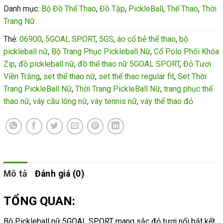
Danh mục:
Bộ Đồ Thể Thao
,
Đồ Tập
,
PickleBall
,
Thể Thao
,
Thời
Trang Nữ
Thẻ:
06900
,
5GOAL SPORT
,
5GS
,
áo cổ bẻ thể thao
,
bộ
pickleball nữ
,
Bộ Trang Phục Pickleball Nữ
,
Cổ Polo Phối Khóa
Zip
,
đồ pickleball nữ
,
đồ thể thao nữ 5GOAL SPORT
,
Đỏ Tươi
Viền Trắng
,
set thể thao nữ
,
set thể thao regular fit
,
Set Thời
Trang PickleBall Nữ
,
Thời Trang PickleBall Nữ
,
trang phục thể
thao nữ
,
váy cầu lông nữ
,
váy tennis nữ
,
váy thể thao đỏ
Mô tả
Đánh giá (0)
TỔNG QUAN:
Bộ Pickleball nữ 5GOAL SPORT mang sắc đỏ tươi nổi bật kết