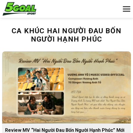
Chuyển
đến
nội
dung
CA KHÚC HAI NGƯỜI ĐAU BỐN
NGƯỜI HẠNH PHÚC
Review MV “Hai Người Đau Bốn Người Hạnh Phúc” Mới