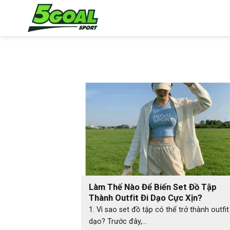
Chuyển
đến
nội
dung
Làm Thế Nào Để Biến Set Đồ Tập
Thành Outfit Đi Dạo Cực Xịn?
1. Vì sao set đồ tập có thể trở thành outfit
dạo? Trước đây,...