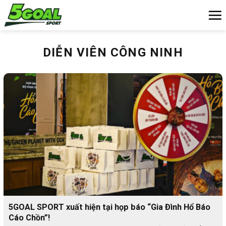
Chuyển
đến
nội
dung
DIỄN VIÊN CÔNG NINH
5GOAL SPORT xuất hiện tại họp báo “Gia Đình Hổ Báo
Cáo Chồn”!