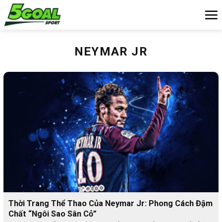
Chuyển
đến
nội
dung
NEYMAR JR
Thời Trang Thể Thao Của Neymar Jr: Phong Cách Đậm
Chất “Ngôi Sao Sân Cỏ”