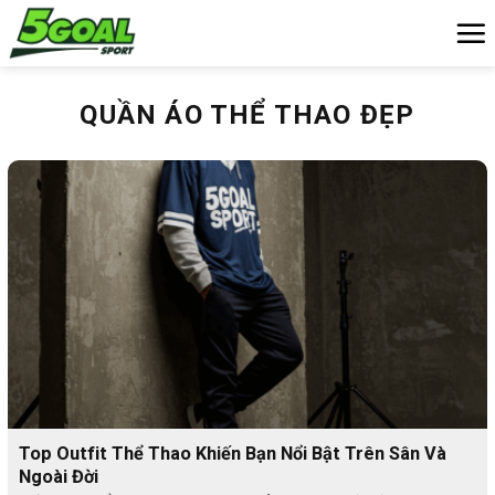
Chuyển
đến
nội
dung
QUẦN ÁO THỂ THAO ĐẸP
Top Outfit Thể Thao Khiến Bạn Nổi Bật Trên Sân Và
Ngoài Đời