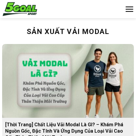
Chuyển
đến
nội
dung
SẢN XUẤT VẢI MODAL
[Thời Trang] Chất Liệu Vải Modal Là Gì? – Khám Phá
Nguồn Gốc, Đặc Tính Và Ứng Dụng Của Loại Vải Cao