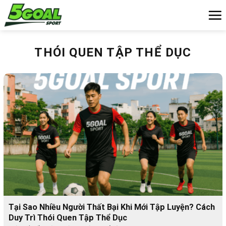
Chuyển
đến
nội
dung
THÓI QUEN TẬP THỂ DỤC
Tại Sao Nhiều Người Thất Bại Khi Mới Tập Luyện? Cách
Duy Trì Thói Quen Tập Thể Dục