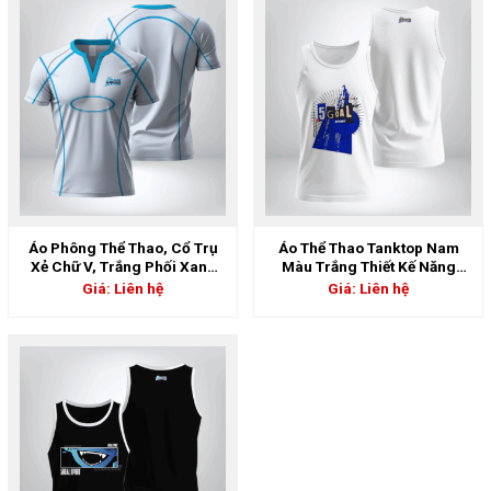
Áo Phông Thể Thao, Cổ Trụ
Áo Thể Thao Tanktop Nam
Xẻ Chữ V, Trắng Phối Xanh
Màu Trắng Thiết Kế Năng
Sky – Cá Tính & Mạnh Mẽ |
Động | 5GS-06807
Giá: Liên hệ
Giá: Liên hệ
5GS-06898