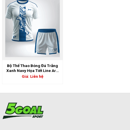
Bộ Thể Thao Bóng Đá Trắng
Xanh Navy Họa Tiết Line Art |
5GS-06817
Giá: Liên hệ