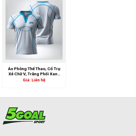
Áo Phông Thể Thao, Cổ Trụ
Xẻ Chữ V, Trắng Phối Xanh
Sky – Cá Tính & Mạnh Mẽ |
Giá: Liên hệ
5GS-06898