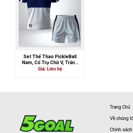
Set Thể Thao PickleBall
Nam, Cổ Trụ Chữ V, Trắng
Kết Hợp Xanh Navy – Nổi Bật
Giá: Liên hệ
Cá Tính | 5GS-06907
Trang Chủ
Về chúng tô
Chính sách