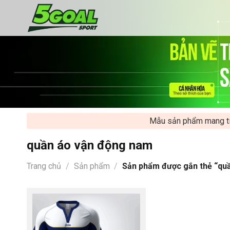
Chuyển
đến
nội
dung
Mẫu sản phẩm mang tính 
quần áo vận động nam
Trang chủ
/
Sản phẩm
/
Sản phẩm được gắn thẻ “qu