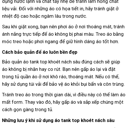
dụng nước lạnh và chất tẩy nhẹ để tránh làm hỏng chất
liệu vải. Đối với những áo có họa tiết in, hãy tránh giặt ở
nhiệt độ cao hoặc ngâm lâu trong nước.
Sau khi giặt xong, bạn nên phơi áo ở nơi thoáng mát, tránh
ánh nắng trực tiếp để áo không bị phai màu. Treo áo bằng
móc treo hoặc phơi ngang để giữ hình dáng áo tốt hơn.
Cách bảo quản để áo luôn bền đẹp
Bảo quản áo tank top khoét nách sâu đúng cách sẽ giúp
áo không bị nhăn hay co rút. Bạn nên gấp áo lại và đặt
trong tủ quần áo ở nơi khô ráo, thoáng mát. Nếu có thể,
hãy sử dụng túi vải để bảo vệ áo khỏi bụi bẩn và côn trùng.
Tránh treo áo trong thời gian dài, vì điều này có thể làm áo
mất form. Thay vào đó, hãy gấp áo và sắp xếp chúng một
cách gọn gàng trong tủ.
Những lưu ý khi sử dụng áo tank top khoét nách sâu