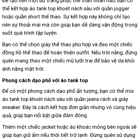
Để tạo nên một bộ trang phục thể thao hoàn hảo, bạn có
thể kết hợp áo tank top khoét nách sâu với quần jogger
hoặc quần short thể thao. Sự kết hợp này không chỉ tạo
nên sự thoải mái mà còn giúp bạn dễ dàng vận động trong
suốt quá trình tập luyện.
Bạn có thể chọn giày thể thao phù hợp và đeo một chiếc
đồng hồ thể thao để hoàn thiện outfit. Nếu trời nắng, đừng
quên mang theo một chiếc mũ lưỡi trai để bảo vệ da khỏi
ánh nắng mặt trời.
Phong cách dạo phố với áo tank top
Để có một phong cách dạo phố ấn tượng, bạn có thể mix
áo tank top khoét nách sâu với quần jeans rách và giày
sneaker. Đây là cách kết hợp đơn giản nhưng vô cùng hiệu
quả, giúp bạn nổi bật giữa đám đông.
Thêm một chiếc jacket hoặc áo khoác mỏng bên ngoài sẽ
giúp bạn giữ ấm nếu thời tiết trở lạnh. Đừng quên sử dụng