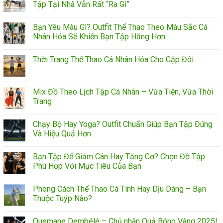
Tập Tại Nhà Vẫn Rất “Ra Gì”
Bạn Yêu Màu Gì? Outfit Thể Thao Theo Màu Sắc Cá
Nhân Hóa Sẽ Khiến Bạn Tập Hăng Hơn
Thời Trang Thể Thao Cá Nhân Hóa Cho Cặp Đôi
Mix Đồ Theo Lịch Tập Cá Nhân – Vừa Tiện, Vừa Thời
Trang
Chạy Bộ Hay Yoga? Outfit Chuẩn Giúp Bạn Tập Đúng
Và Hiệu Quả Hơn
Bạn Tập Để Giảm Cân Hay Tăng Cơ? Chọn Đồ Tập
Phù Hợp Với Mục Tiêu Của Bạn
Phong Cách Thể Thao Cá Tính Hay Dịu Dàng – Bạn
Thuộc Tuýp Nào?
Ousmane Dembélé – Chủ nhân Quả Bóng Vàng 2025!