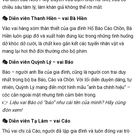
chiều sâu tâm lý, làm khán giả không thể rời mắt.
🎭 Diễn viên Thanh Hiền – vai Bà Hiền
Vào vai hàng xóm thân thiết của gia đình Hổ Báo Cáo Chồn, Bà
Hiền luôn giúp đỡ và xuất hiện đúng lúc trong những tình huống
dở khóc dở cười, là chất keo gắn kết các tuyến nhân vật và
mang lại hơi thở đời thường cho bộ phim.
🎭 Diễn viên Quỳnh Lý – vai Báo
Báo – người anh Ba của gia đình, cũng là người con trai duy
nhất trong bộ ba Báo, Cáo và Chồn. Với lối diễn duyên dáng, tự
nhiên, Quỳnh Lý mang đến một hình mẫu “anh ba chính hiệu” –
cộc cằn ngoài mặt nhưng tình cảm bên trong.
👉
Liệu vai Báo có “báo” như cái tên của mình? Hãy cùng
đón xem!
🎭 Diễn viên Tạ Lâm – vai Cáo
Thủ vai chị cả Cáo, người đã lập gia đình và luôn đóng vai trò