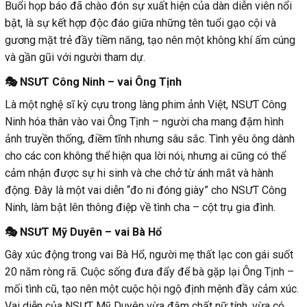
Buổi họp báo đã chào đón sự xuất hiện của dàn diễn viên nổi
bật, là sự kết hợp độc đáo giữa những tên tuổi gạo cội và
gương mặt trẻ đầy tiềm năng, tạo nên một không khí ấm cúng
và gần gũi với người tham dự.
🎭 NSƯT Công Ninh – vai Ông Tịnh
Là một nghệ sĩ kỳ cựu trong làng phim ảnh Việt, NSƯT Công
Ninh hóa thân vào vai Ông Tịnh – người cha mang đậm hình
ảnh truyền thống, điềm tĩnh nhưng sâu sắc. Tình yêu ông dành
cho các con không thể hiện qua lời nói, nhưng ai cũng có thể
cảm nhận được sự hi sinh và che chở từ ánh mắt và hành
động. Đây là một vai diễn “đo ni đóng giày” cho NSƯT Công
Ninh, làm bật lên thông điệp về tình cha – cột trụ gia đình.
🎭 NSƯT Mỹ Duyên – vai Bà Hổ
Gây xúc động trong vai Bà Hổ, người mẹ thất lạc con gái suốt
20 năm ròng rã. Cuộc sống đưa đẩy để bà gặp lại Ông Tịnh –
mối tình cũ, tạo nên một cuộc hội ngộ định mệnh đầy cảm xúc.
Vai diễn của NSƯT Mỹ Duyên vừa đậm chất nữ tính, vừa có