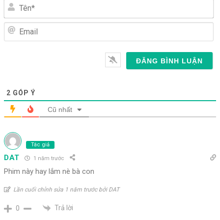
Tên*
Email
2
GÓP Ý
Cũ nhất
Tác giả
DAT
1 năm trước
Phim này hay lắm nè bà con
Lần cuối chỉnh sửa 1 năm trước bởi DAT
Trả lời
0