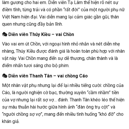
làm gương cho hai em. Diễn viên Tạ Lâm thể hiện rõ nét sự
điềm tĩnh, từng trải và có phần “rất đời” của một người phụ nữ
Việt Nam hiện đại. Vai diễn mang lại cảm giác gần gũi, thân
quen nhưng cũng đầy bản lĩnh.
🎭 Diễn viên Thúy Kiều – vai Chồn
Vào vai em út Chồn, với ngoại hình nhỏ nhắn và nét diễn nhẹ
nhàng, Thúy Kiều được đánh giá là hoàn toàn phù hợp với nhân
vật này. Vai Chồn mang đến sự dễ thương, chân thành và là
điểm nhấn tươi sáng cho bộ phim.
🎭 Diễn viên Thanh Tân – vai chồng Cáo
Một nhân vật phụ nhưng lại để lại nhiều tiếng cười: chồng của
Cáo, là người nghiện cờ bạc, thường xuyên “cầm nhầm” tiền
của vợ nhưng lại rất sợ vợ… đánh. Thanh Tân khéo léo thể hiện
sự mâu thuẫn hài hước giữa hình ảnh “đàn ông trụ cột” và
“người chồng sợ vợ”, mang đến nhiều tình huống “khó đỡ” cho
khán giả.