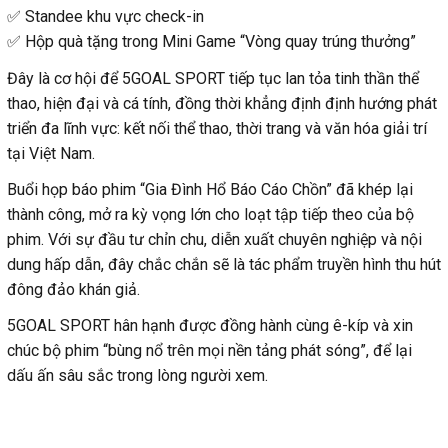
✅ Standee khu vực check-in
✅ Hộp quà tặng trong Mini Game “Vòng quay trúng thưởng”
Đây là cơ hội để 5GOAL SPORT tiếp tục lan tỏa tinh thần thể
thao, hiện đại và cá tính, đồng thời khẳng định định hướng phát
triển đa lĩnh vực: kết nối thể thao, thời trang và văn hóa giải trí
tại Việt Nam.
Buổi họp báo phim “Gia Đình Hổ Báo Cáo Chồn” đã khép lại
thành công, mở ra kỳ vọng lớn cho loạt tập tiếp theo của bộ
phim. Với sự đầu tư chỉn chu, diễn xuất chuyên nghiệp và nội
dung hấp dẫn, đây chắc chắn sẽ là tác phẩm truyền hình thu hút
đông đảo khán giả.
5GOAL SPORT hân hạnh được đồng hành cùng ê-kíp và xin
chúc bộ phim “bùng nổ trên mọi nền tảng phát sóng”, để lại
dấu ấn sâu sắc trong lòng người xem.