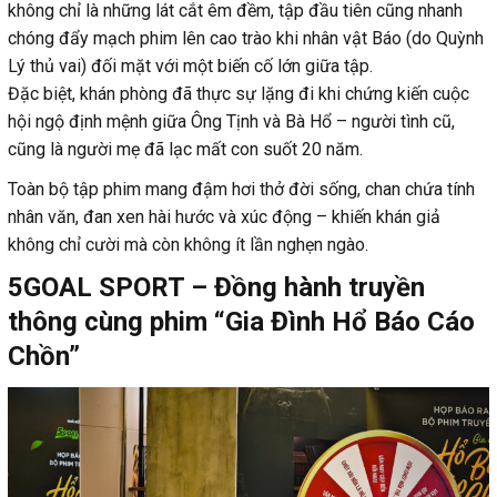
không chỉ là những lát cắt êm đềm, tập đầu tiên cũng nhanh
chóng đẩy mạch phim lên cao trào khi nhân vật Báo (do Quỳnh
Lý thủ vai) đối mặt với một biến cố lớn giữa tập.
Đặc biệt, khán phòng đã thực sự lặng đi khi chứng kiến cuộc
hội ngộ định mệnh giữa Ông Tịnh và Bà Hổ – người tình cũ,
cũng là người mẹ đã lạc mất con suốt 20 năm.
Toàn bộ tập phim mang đậm hơi thở đời sống, chan chứa tính
nhân văn, đan xen hài hước và xúc động – khiến khán giả
không chỉ cười mà còn không ít lần nghẹn ngào.
5GOAL SPORT – Đồng hành truyền
thông cùng phim “Gia Đình Hổ Báo Cáo
Chồn”