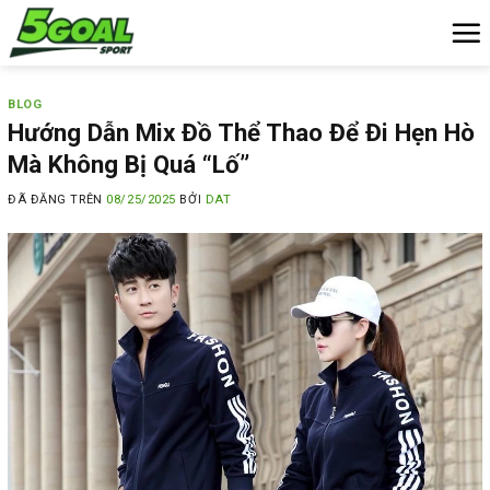
Chuyển
đến
nội
dung
BLOG
Hướng Dẫn Mix Đồ Thể Thao Để Đi Hẹn Hò
Mà Không Bị Quá “Lố”
ĐÃ ĐĂNG TRÊN
08/25/2025
BỞI
DAT