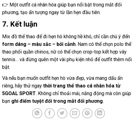
👉 Một outfit cá nhân hóa giúp bạn nổi bật trong mắt đối
phương, tạo ấn tượng ngay từ lần hẹn đầu tiên.
7. Kết luận
Mix đồ thể thao để đi hẹn hò không hề khó, chỉ cần chú ý đến
form dáng – màu sắc – bối cảnh
. Nam có thể chọn polo thể
thao phối quần chinos, nữ có thể chọn crop-top kết hợp váy
tennis… và đừng quên một vài phụ kiện nhỏ để outfit thêm nổi
bật.
Và nếu bạn muốn outfit hẹn hò vừa đẹp, vừa mang dấu ấn
riêng, hãy thử ngay
thời trang thể thao cá nhân hóa từ
5GOAL SPORT
. Không chỉ thoải mái, năng động mà còn giúp
bạn
ghi điểm tuyệt đối trong mắt đối phương
.