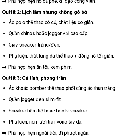
➡️ Phù hợp: hẹn hò cà phê, đi dạo công viên.
Outfit 2: Lịch lãm nhưng không gò bó
Áo polo thể thao có cổ, chất liệu co giãn.
Quần chinos hoặc jogger vải cao cấp.
Giày sneaker trắng/đen.
Phụ kiện: thắt lưng da thể thao + đồng hồ tối giản.
➡️ Phù hợp: hẹn ăn tối, xem phim.
Outfit 3: Cá tính, phong trần
Áo khoác bomber thể thao phối cùng áo thun trắng.
Quần jogger đen slim-fit.
Sneaker hầm hố hoặc boots sneaker.
Phụ kiện: nón lưỡi trai, vòng tay da.
➡️ Phù hợp: hẹn ngoài trời, đi phượt ngắn.