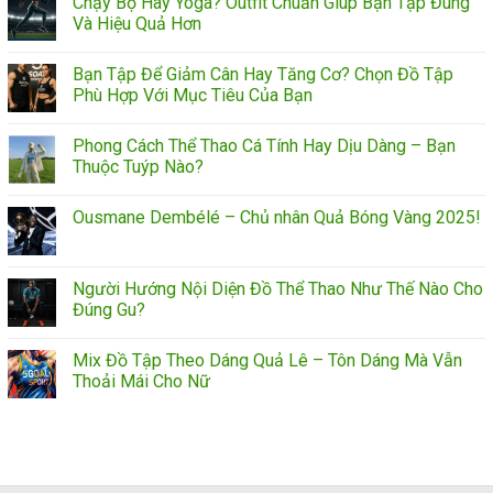
Chạy Bộ Hay Yoga? Outfit Chuẩn Giúp Bạn Tập Đúng
Và Hiệu Quả Hơn
Bạn Tập Để Giảm Cân Hay Tăng Cơ? Chọn Đồ Tập
Phù Hợp Với Mục Tiêu Của Bạn
Phong Cách Thể Thao Cá Tính Hay Dịu Dàng – Bạn
Thuộc Tuýp Nào?
Ousmane Dembélé – Chủ nhân Quả Bóng Vàng 2025!
Người Hướng Nội Diện Đồ Thể Thao Như Thế Nào Cho
Đúng Gu?
Mix Đồ Tập Theo Dáng Quả Lê – Tôn Dáng Mà Vẫn
Thoải Mái Cho Nữ