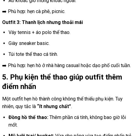
Áo khoác gió mỏng khoác ngoài.
➡️ Phù hợp: hẹn cà phê, picnic.
Outfit 3: Thanh lịch nhưng thoải mái
Váy tennis + áo polo thể thao.
Giày sneaker basic.
Túi tote thể thao cá tính.
➡️ Phù hợp: hẹn hò ở nhà hàng casual hoặc dạo phố cuối tuần.
5. Phụ kiện thể thao giúp outfit thêm
điểm nhấn
Một outfit hẹn hò thành công không thể thiếu phụ kiện. Tuy
nhiên, quy tắc là
“ít nhưng chất”
.
Đồng hồ thể thao:
Thêm phần cá tính, không bao giờ lỗi
mốt.
Mũ lưỡi trai/ bucket:
Vừa che nắng vừa tạo điểm nhấn trẻ