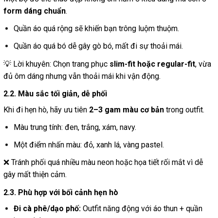
form dáng chuẩn
.
Quần áo quá rộng sẽ khiến bạn trông luộm thuộm.
Quần áo quá bó dễ gây gò bó, mất đi sự thoải mái.
💡 Lời khuyên: Chọn trang phục
slim-fit hoặc regular-fit
, vừa
đủ ôm dáng nhưng vẫn thoải mái khi vận động.
2.2. Màu sắc tối giản, dễ phối
Khi đi hẹn hò, hãy ưu tiên
2–3 gam màu cơ bản
trong outfit.
Màu trung tính: đen, trắng, xám, navy.
Một điểm nhấn màu: đỏ, xanh lá, vàng pastel.
❌ Tránh phối quá nhiều màu neon hoặc họa tiết rối mắt vì dễ
gây mất thiện cảm.
2.3. Phù hợp với bối cảnh hẹn hò
Đi cà phê/dạo phố:
Outfit năng động với áo thun + quần