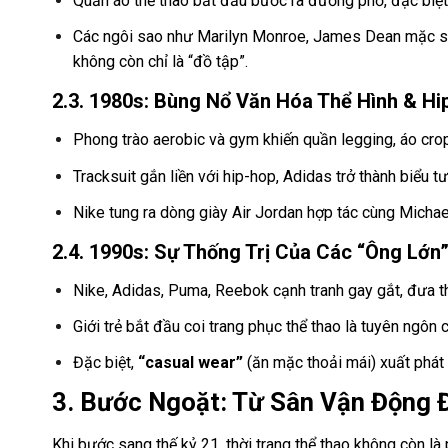
Quần áo thể thao bắt đầu bước ra đường phố, đặc biệt 
Các ngôi sao như Marilyn Monroe, James Dean mặc sne
không còn chỉ là “đồ tập”.
2.3. 1980s: Bùng Nổ Văn Hóa Thể Hình & H
Phong trào aerobic và gym khiến quần legging, áo crop
Tracksuit gắn liền với hip-hop, Adidas trở thành biểu tư
Nike tung ra dòng giày Air Jordan hợp tác cùng Micha
2.4. 1990s: Sự Thống Trị Của Các “Ông Lớn
Nike, Adidas, Puma, Reebok cạnh tranh gay gắt, đưa th
Giới trẻ bắt đầu coi trang phục thể thao là tuyên ngôn c
Đặc biệt,
“casual wear”
(ăn mặc thoải mái) xuất phát
3. Bước Ngoặt: Từ Sân Vận Động 
Khi bước sang thế kỷ 21, thời trang thể thao không còn l