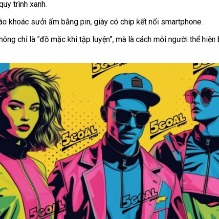
Thao
g:
u sắc, chất liệu theo phong cách riêng.
quy trình xanh.
 áo khoác sưởi ấm bằng pin, giày có chip kết nối smartphone.
hông chỉ là “đồ mặc khi tập luyện”, mà là cách mỗi người thể hiện