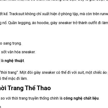
ết kế. Tracksuit không chỉ xuất hiện ở phòng tập, mà còn trên runw
g nổ. Quần legging, áo hoodie, giày sneaker trở thành outfit đi làm,
o sang trọng.
 sốt văn hóa sneaker.
 là
nghệ thuật
.
“thời trang”. Một đôi giày sneaker có thể đi với suit, một chiếc áo
ó thể mặc đi làm.
hời Trang Thể Thao
 so với thời trang truyền thống chính là
công nghệ chất liệu
.
.