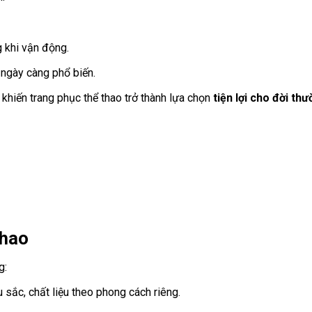
g khi vận động.
 ngày càng phổ biến.
khiến trang phục thể thao trở thành lựa chọn
tiện lợi cho đời th