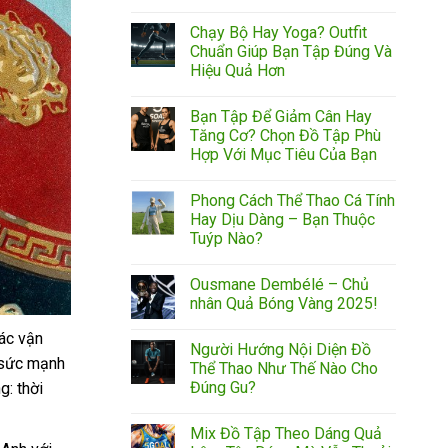
Chạy Bộ Hay Yoga? Outfit
Chuẩn Giúp Bạn Tập Đúng Và
Hiệu Quả Hơn
Bạn Tập Để Giảm Cân Hay
Tăng Cơ? Chọn Đồ Tập Phù
Hợp Với Mục Tiêu Của Bạn
Phong Cách Thể Thao Cá Tính
Hay Dịu Dàng – Bạn Thuộc
Tuýp Nào?
Ousmane Dembélé – Chủ
nhân Quả Bóng Vàng 2025!
các vận
Người Hướng Nội Diện Đồ
a sức mạnh
Thể Thao Như Thế Nào Cho
Đúng Gu?
g: thời
Mix Đồ Tập Theo Dáng Quả