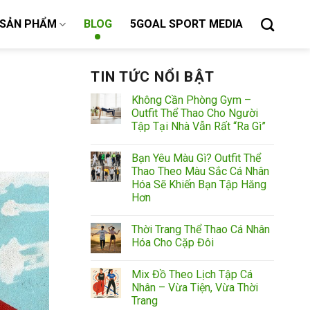
SẢN PHẨM
BLOG
5GOAL SPORT MEDIA
TIN TỨC NỔI BẬT
Không Cần Phòng Gym –
Outfit Thể Thao Cho Người
Tập Tại Nhà Vẫn Rất “Ra Gì”
Bạn Yêu Màu Gì? Outfit Thể
Thao Theo Màu Sắc Cá Nhân
Hóa Sẽ Khiến Bạn Tập Hăng
Hơn
Thời Trang Thể Thao Cá Nhân
Hóa Cho Cặp Đôi
Mix Đồ Theo Lịch Tập Cá
Nhân – Vừa Tiện, Vừa Thời
Trang