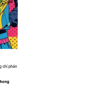
g chỉ phản