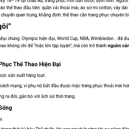
ế kỷ 18–19 tại châu Âu, trang phục mới dần được định hình. Người
o thể thao đầu tiên: quần vải thoải mái, áo sơ mi cotton, váy dài
chuyển quan trọng, khẳng định: thể thao cần trang phục chuyên bi
gôi”
g đại chúng. Olympic hiện đại, World Cup, NBA, Wimbledon… đã đư
thao không chỉ để “mặc khi tập luyện”, mà còn trở thành
nguồn cả
Phục Thể Thao Hiện Đại
ược sản xuất hàng loạt.
c cách mạng, vì phụ nữ bắt đầu được mặc trang phục thoải mái hơ
 ra đời, gắn bó với lịch sử thời trang.
 Sống
u.