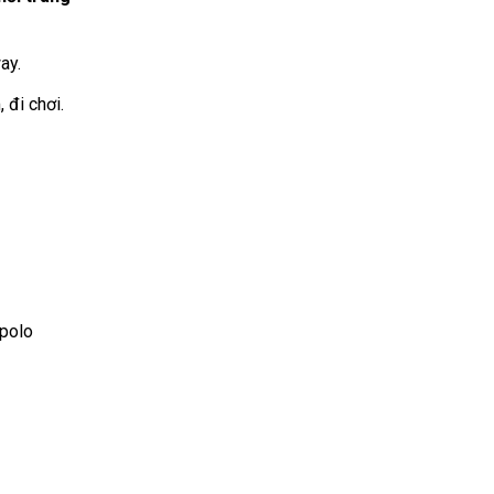
ay.
 đi chơi.
 polo