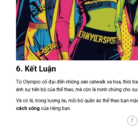
6. Kết Luận
Từ Olympic cổ đại đến những sàn catwalk xa hoa, thời tran