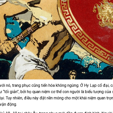
g với nó, trang phục cũng tiến hóa không ngừng. Ở Hy Lạp cổ đại, 
ư “tối giản”, bởi họ quan niệm cơ thể con người là biểu tượng củ
tại. Tuy nhiên, điều này đặt nền móng cho một khái niệm quan trọn
 vận động.