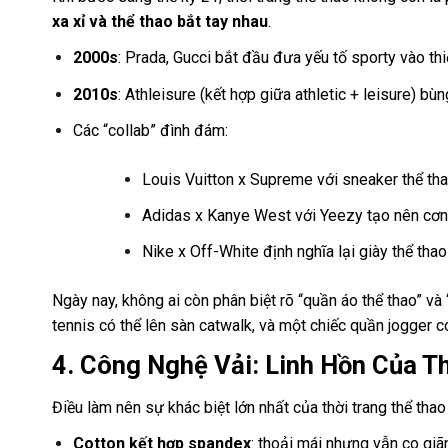
xa xỉ và thể thao bắt tay nhau
.
2000s
: Prada, Gucci bắt đầu đưa yếu tố sporty vào thi
2010s
: Athleisure (kết hợp giữa athletic + leisure) bùn
Các “collab” đình đám:
Louis Vuitton x Supreme với sneaker thể tha
Adidas x Kanye West với Yeezy tạo nên cơn
Nike x Off-White định nghĩa lại giày thể thao
Ngày nay, không ai còn phân biệt rõ “quần áo thể thao” và 
tennis có thể lên sàn catwalk, và một chiếc quần jogger c
4. Công Nghệ Vải: Linh Hồn Của T
Điều làm nên sự khác biệt lớn nhất của thời trang thể thao
Cotton kết hợp spandex
: thoải mái nhưng vẫn co giãn