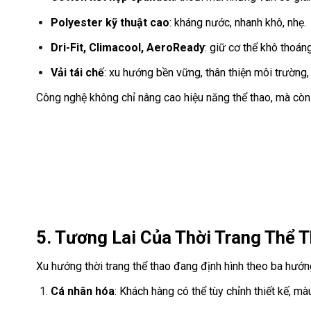
Polyester kỹ thuật cao
: kháng nước, nhanh khô, nhẹ.
Dri-Fit, Climacool, AeroReady
: giữ cơ thể khô thoán
Vải tái chế
: xu hướng bền vững, thân thiện môi trường,
Công nghệ không chỉ nâng cao hiệu năng thể thao, mà còn 