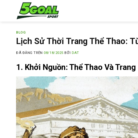
Chuyển
đến
nội
dung
BLOG
Lịch Sử Thời Trang Thể Thao: T
ĐÃ ĐĂNG TRÊN
08/18/2025
BỞI
DAT
1. Khởi Nguồn: Thể Thao Và Trang