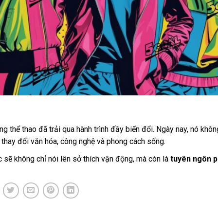
g thể thao đã trải qua hành trình đầy biến đổi. Ngày nay, nó khôn