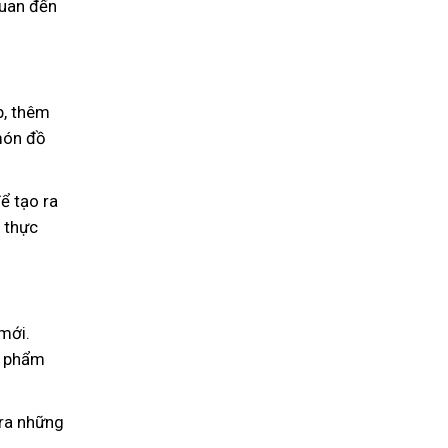
quan đến
p, thêm
món đồ
ể tạo ra
 thực
 mới.
n phẩm
 ra những