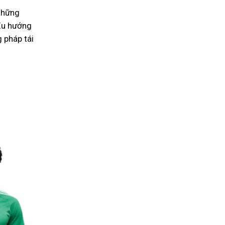
 những
 Xu hướng
 pháp tái