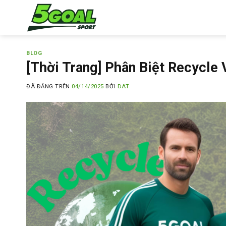
Chuyển
đến
nội
dung
BLOG
[Thời Trang] Phân Biệt Recycle
ĐÃ ĐĂNG TRÊN
04/14/2025
BỞI
DAT