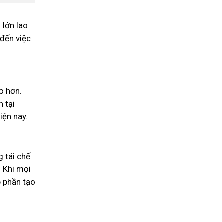
 lớn lao
 đến việc
o hơn.
n tại
iện nay.
 tái chế
. Khi mọi
p phần tạo