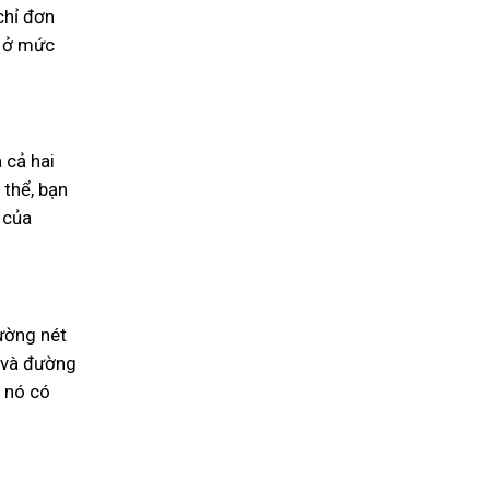
chỉ đơn
ọ ở mức
 cả hai
 thể, bạn
 của
đường nét
g và đường
ì nó có