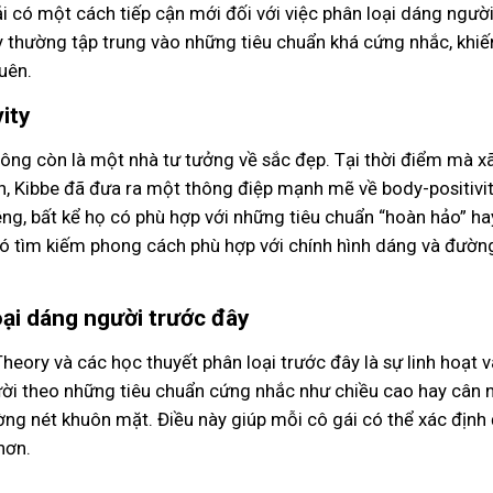
i có một cách tiếp cận mới đối với việc phân loại dáng người
 thường tập trung vào những tiêu chuẩn khá cứng nhắc, khiế
uên.
ity
 ông còn là một nhà tư tưởng về sắc đẹp. Tại thời điểm mà xã
h, Kibbe đã đưa ra một thông điệp mạnh mẽ về body-positivi
êng, bất kể họ có phù hợp với những tiêu chuẩn “hoàn hảo” h
ó tìm kiếm phong cách phù hợp với chính hình dáng và đường
oại dáng người trước đây
eory và các học thuyết phân loại trước đây là sự linh hoạt v
ười theo những tiêu chuẩn cứng nhắc như chiều cao hay cân 
ường nét khuôn mặt. Điều này giúp mỗi cô gái có thể xác định
hơn.