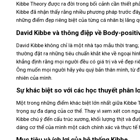
Kibbe Theory được ra đời trong bối cảnh cần thiết phả
Kibbe đã nhận thấy rằng nhiều phương pháp trước đây
những điểm đẹp riêng biệt của từng cá nhân bị lãng q
David Kibbe và thông điệp về Body-positiv
David Kibbe không chỉ là một nhà tạo mẫu thời trang;
thường đặt ra những tiêu chuẩn khắt khe về ngoại hìn
khẳng định rằng mọi người đều có giá trị và vẻ đẹp ri
Ông muốn mọi người hãy yêu quý bản thân mình, từ đ
nhiên của mình.
Sự khác biệt so với các học thuyết phân l
Một trong những điểm khác biệt lớn nhất giữa Kibbe Th
trọng sự đa dạng của cơ thể. Thay vì xem xét con ng
Kibbe chú ý đến cấu trúc xương, khối lượng thịt và đ
dáng cơ thể của mình một cách chính xác và thực tế 
Mục tiêu và ích lợi của hệ thống Kibbe