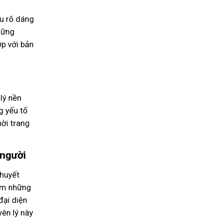
ểu rõ dáng
hững
ợp với bản
lý nền
g yếu tố
ời trang
 người
thuyết
gồm những
đại diện
yên lý này