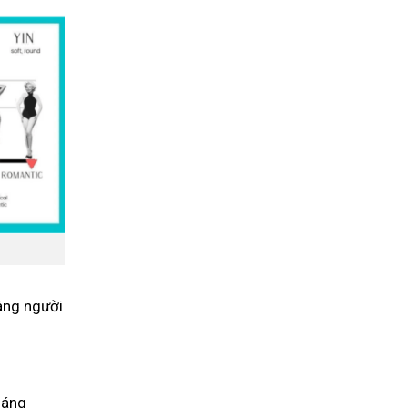
dáng người
dáng