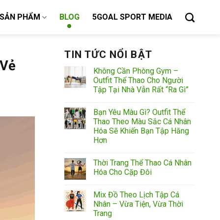
SẢN PHẨM
BLOG
5GOAL SPORT MEDIA
TIN TỨC NỔI BẬT
 Vẻ
Không Cần Phòng Gym –
Outfit Thể Thao Cho Người
Tập Tại Nhà Vẫn Rất “Ra Gì”
Bạn Yêu Màu Gì? Outfit Thể
Thao Theo Màu Sắc Cá Nhân
Hóa Sẽ Khiến Bạn Tập Hăng
Hơn
Thời Trang Thể Thao Cá Nhân
Hóa Cho Cặp Đôi
Mix Đồ Theo Lịch Tập Cá
Nhân – Vừa Tiện, Vừa Thời
Trang