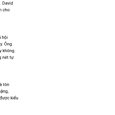
. David
n cho
 hội
ty. Ông
ay không.
 nét tự
à tôn
nặng,
 được kiểu