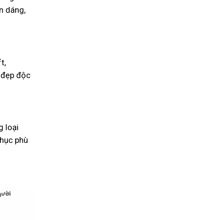
n dáng,
t,
t đẹp độc
 loại
phục phù