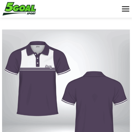
Chuyển
đến
nội
dung