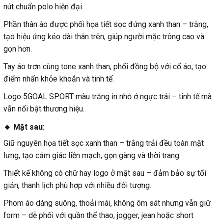
nút chuẩn polo hiện đại.
Phần thân áo được phối họa tiết sọc đứng xanh than – trắng,
tạo hiệu ứng kéo dài thân trên, giúp người mặc trông cao và
gọn hơn.
Tay áo trơn cùng tone xanh than, phối đồng bộ với cổ áo, tạo
điểm nhấn khỏe khoắn và tinh tế.
Logo 5GOAL SPORT màu trắng in nhỏ ở ngực trái – tinh tế mà
vẫn nổi bật thương hiệu.
🔹 Mặt sau:
Giữ nguyên họa tiết sọc xanh than – trắng trải đều toàn mặt
lưng, tạo cảm giác liền mạch, gọn gàng và thời trang.
Thiết kế không có chữ hay logo ở mặt sau – đảm bảo sự tối
giản, thanh lịch phù hợp với nhiều đối tượng.
Phom áo dáng suông, thoải mái, không ôm sát nhưng vẫn giữ
form – dễ phối với quần thể thao, jogger, jean hoặc short