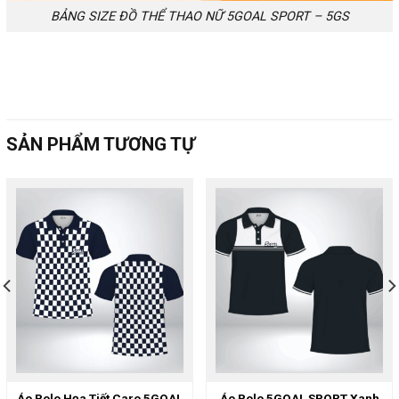
BẢNG SIZE ĐỒ THỂ THAO NỮ 5GOAL SPORT – 5GS
SẢN PHẨM TƯƠNG TỰ
Áo Polo Họa Tiết Caro 5GOAL
Áo Polo 5GOAL SPORT Xanh