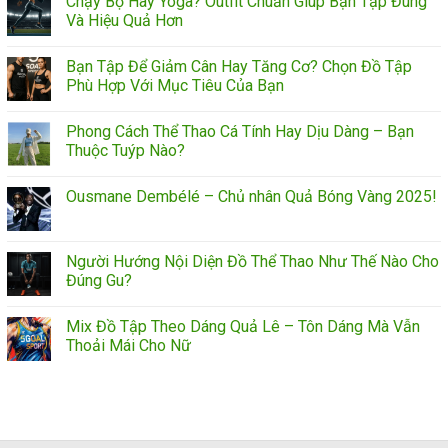
Chạy Bộ Hay Yoga? Outfit Chuẩn Giúp Bạn Tập Đúng
Và Hiệu Quả Hơn
Bạn Tập Để Giảm Cân Hay Tăng Cơ? Chọn Đồ Tập
Phù Hợp Với Mục Tiêu Của Bạn
Phong Cách Thể Thao Cá Tính Hay Dịu Dàng – Bạn
Thuộc Tuýp Nào?
Ousmane Dembélé – Chủ nhân Quả Bóng Vàng 2025!
Người Hướng Nội Diện Đồ Thể Thao Như Thế Nào Cho
Đúng Gu?
Mix Đồ Tập Theo Dáng Quả Lê – Tôn Dáng Mà Vẫn
Thoải Mái Cho Nữ