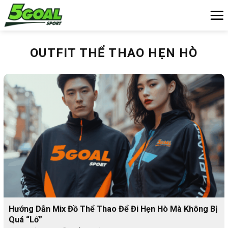
Chuyển
đến
nội
dung
OUTFIT THỂ THAO HẸN HÒ
Hướng Dẫn Mix Đồ Thể Thao Để Đi Hẹn Hò Mà Không Bị
Quá “Lố”