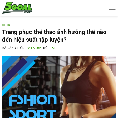
Chuyển
đến
nội
dung
BLOG
Trang phục thể thao ảnh hưởng thế nào
đến hiệu suất tập luyện?
ĐÃ ĐĂNG TRÊN
09/17/2025
BỞI
DAT