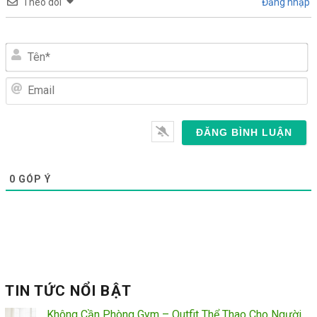
Theo dõi
Đăng nhập
Tên*
Email
0
GÓP Ý
TIN TỨC NỔI BẬT
Không Cần Phòng Gym – Outfit Thể Thao Cho Người