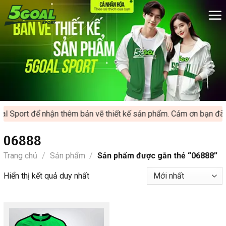
Chuyển
đến
nội
dung
l Sport để nhận thêm bản vẽ thiết kế sản phẩm. Cảm ơn bạn đã ủ
06888
Trang chủ
/
Sản phẩm
/
Sản phẩm được gắn thẻ “06888”
Hiển thị kết quả duy nhất