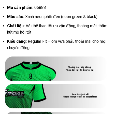
Mã sản phẩm:
06888
Màu sắc:
Xanh neon phối đen (neon green & black)
Chất liệu:
Vải thể thao tối ưu vận động, thoáng mát, thấm
hút mồ hôi tốt
Kiểu dáng:
Regular Fit – ôm vừa phải, thoải mái cho mọi
chuyển động