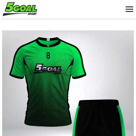
Chuyển
đến
nội
dung