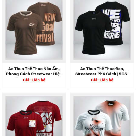
Áo Thun Thể Thao Nâu Ấm,
Áo Thun Thể Thao Đen,
Phong Cách Streetwear Hiện
Streetwear Phá Cách | 5GS-
Đại | 5GS-06893
06892
Giá: Liên hệ
Giá: Liên hệ