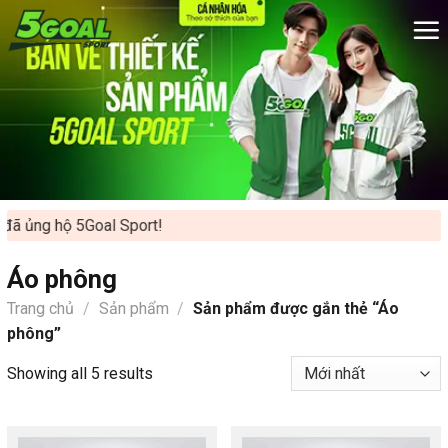
Chuyển
đến
nội
dung
 ủng hộ 5Goal Sport!
Áo phông
Trang chủ
/
Sản phẩm
/
Sản phẩm được gắn thẻ “Áo
phông”
Showing all 5 results