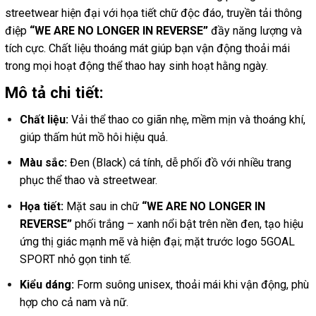
streetwear hiện đại với họa tiết chữ độc đáo, truyền tải thông
điệp
“WE ARE NO LONGER IN REVERSE”
đầy năng lượng và
tích cực. Chất liệu thoáng mát giúp bạn vận động thoải mái
trong mọi hoạt động thể thao hay sinh hoạt hằng ngày.
Mô tả chi tiết:
Chất liệu:
Vải thể thao co giãn nhẹ, mềm mịn và thoáng khí,
giúp thấm hút mồ hôi hiệu quả.
Màu sắc:
Đen (Black) cá tính, dễ phối đồ với nhiều trang
phục thể thao và streetwear.
Họa tiết:
Mặt sau in chữ
“WE ARE NO LONGER IN
REVERSE”
phối trắng – xanh nổi bật trên nền đen, tạo hiệu
ứng thị giác mạnh mẽ và hiện đại; mặt trước logo 5GOAL
SPORT nhỏ gọn tinh tế.
Kiểu dáng:
Form suông unisex, thoải mái khi vận động, phù
hợp cho cả nam và nữ.