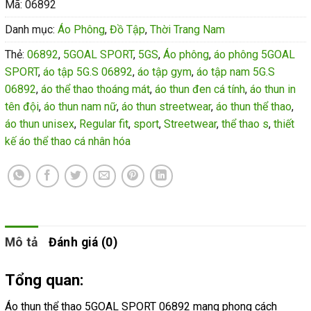
Mã:
06892
Danh mục:
Áo Phông
,
Đồ Tập
,
Thời Trang Nam
Thẻ:
06892
,
5GOAL SPORT
,
5GS
,
Áo phông
,
áo phông 5GOAL
SPORT
,
áo tập 5G.S 06892
,
áo tập gym
,
áo tập nam 5G.S
06892
,
áo thể thao thoáng mát
,
áo thun đen cá tính
,
áo thun in
tên đội
,
áo thun nam nữ
,
áo thun streetwear
,
áo thun thể thao
,
áo thun unisex
,
Regular fit
,
sport
,
Streetwear
,
thể thao s
,
thiết
kế áo thể thao cá nhân hóa
Mô tả
Đánh giá (0)
Tổng quan:
Áo thun thể thao 5GOAL SPORT 06892 mang phong cách