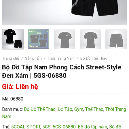
Trang chủ
/
Sản phẩm
/
Thời Trang Nam
/
Bộ Đồ Thể Thao
Bộ Đồ Tập Nam Phong Cách Street-Style
Đen Xám | 5GS-06880
Giá: Liên hệ
Mã:
06880
Danh mục:
Bộ Đồ Thể Thao
,
Đồ Tập
,
Gym
,
Thể Thao
,
Thời Trang
Nam
Thẻ:
5GOAL SPORT
,
5GS
,
5GS-06880
,
Bộ đồ tập nam
,
Bộ độ