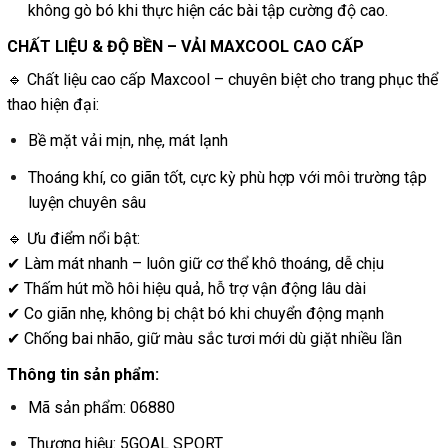
không gò bó khi thực hiện các bài tập cường độ cao.
CHẤT LIỆU & ĐỘ BỀN – VẢI MAXCOOL CAO CẤP
🔹 Chất liệu cao cấp Maxcool – chuyên biệt cho trang phục thể
thao hiện đại:
Bề mặt vải mịn, nhẹ, mát lạnh
Thoáng khí, co giãn tốt, cực kỳ phù hợp với môi trường tập
luyện chuyên sâu
🔹 Ưu điểm nổi bật:
✔ Làm mát nhanh – luôn giữ cơ thể khô thoáng, dễ chịu
✔ Thấm hút mồ hôi hiệu quả, hỗ trợ vận động lâu dài
✔ Co giãn nhẹ, không bị chật bó khi chuyển động mạnh
✔ Chống bai nhão, giữ màu sắc tươi mới dù giặt nhiều lần
Thông tin sản phẩm:
Mã sản phẩm: 06880
Thương hiệu: 5GOAL SPORT