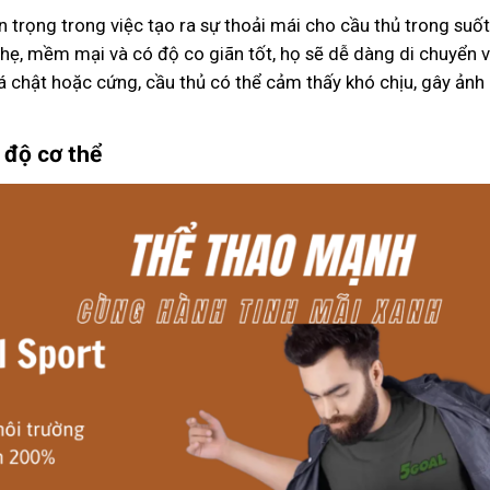
 trọng trong việc tạo ra sự thoải mái cho cầu thủ trong suốt
hẹ, mềm mại và có độ co giãn tốt, họ sẽ dễ dàng di chuyển 
á chật hoặc cứng, cầu thủ có thể cảm thấy khó chịu, gây ản
 độ cơ thể