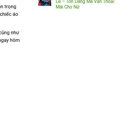
Lê – Tôn Dáng Mà Vẫn Thoải
an trọng
Mái Cho Nữ
 chiếc áo
 cũng như
 ngay hôm