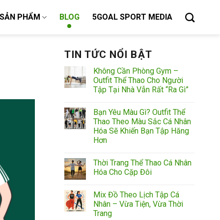
SẢN PHẨM
BLOG
5GOAL SPORT MEDIA
TIN TỨC NỔI BẬT
Không Cần Phòng Gym –
Outfit Thể Thao Cho Người
Tập Tại Nhà Vẫn Rất “Ra Gì”
Bạn Yêu Màu Gì? Outfit Thể
Thao Theo Màu Sắc Cá Nhân
Hóa Sẽ Khiến Bạn Tập Hăng
Hơn
Thời Trang Thể Thao Cá Nhân
Hóa Cho Cặp Đôi
Mix Đồ Theo Lịch Tập Cá
Nhân – Vừa Tiện, Vừa Thời
Trang