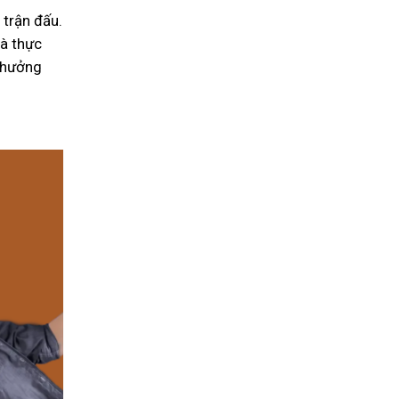
 trận đấu.
và thực
h hưởng