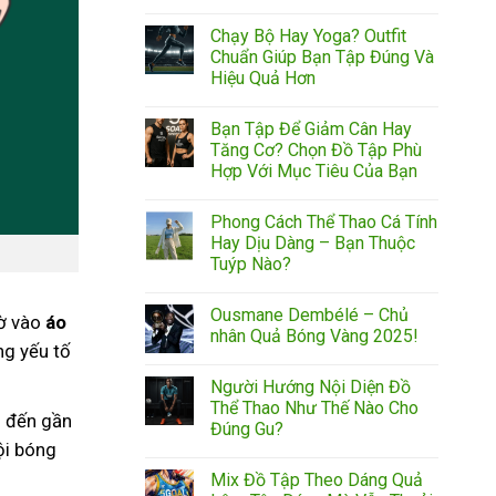
Chạy Bộ Hay Yoga? Outfit
Chuẩn Giúp Bạn Tập Đúng Và
Hiệu Quả Hơn
Bạn Tập Để Giảm Cân Hay
Tăng Cơ? Chọn Đồ Tập Phù
Hợp Với Mục Tiêu Của Bạn
Phong Cách Thể Thao Cá Tính
Hay Dịu Dàng – Bạn Thuộc
Tuýp Nào?
Ousmane Dembélé – Chủ
hờ vào
áo
nhân Quả Bóng Vàng 2025!
ng yếu tố
Người Hướng Nội Diện Đồ
Thể Thao Như Thế Nào Cho
ọ đến gần
Đúng Gu?
ội bóng
Mix Đồ Tập Theo Dáng Quả