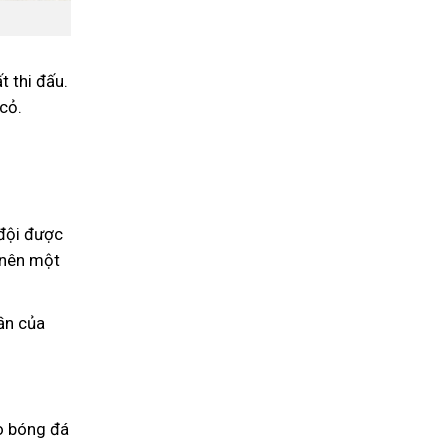
 thi đấu.
cỏ.
 đội được
 nên một
ần của
Áo bóng đá