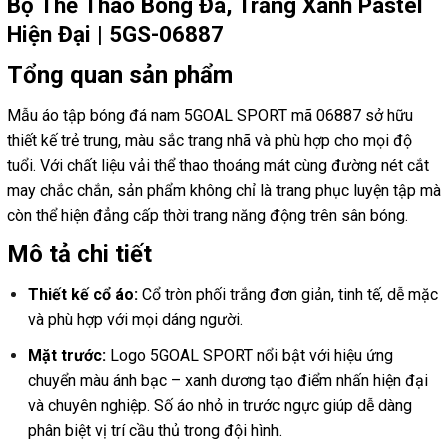
Bộ Thể Thao Bóng Đá, Trắng Xanh Pastel
Hiện Đại | 5GS-06887
Tổng quan sản phẩm
Mẫu áo tập bóng đá nam 5GOAL SPORT mã 06887 sở hữu
thiết kế trẻ trung, màu sắc trang nhã và phù hợp cho mọi độ
tuổi. Với chất liệu vải thể thao thoáng mát cùng đường nét cắt
may chắc chắn, sản phẩm không chỉ là trang phục luyện tập mà
còn thể hiện đẳng cấp thời trang năng động trên sân bóng.
Mô tả chi tiết
Thiết kế cổ áo:
Cổ tròn phối trắng đơn giản, tinh tế, dễ mặc
và phù hợp với mọi dáng người.
Mặt trước:
Logo 5GOAL SPORT nổi bật với hiệu ứng
chuyển màu ánh bạc – xanh dương tạo điểm nhấn hiện đại
và chuyên nghiệp. Số áo nhỏ in trước ngực giúp dễ dàng
phân biệt vị trí cầu thủ trong đội hình.